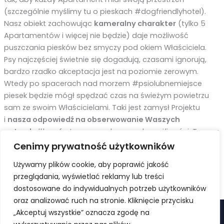
(szczególnie myślimy tu o pieskach #dogfriendlyhotel).
Nasz obiekt zachowując
kameralny charakter
(tylko 5
Apartamentów i więcej nie będzie) daje możliwość
puszczania piesków bez smyczy pod okiem Właściciela.
Psy najczęściej świetnie się dogadują, czasami ignorują,
bardzo rzadko akceptacja jest na poziomie zerowym.
Wtedy po spacerach nad morzem #psiolubnemiejsce
piesek będzie mógł spędzać czas na świeżym powietrzu
sam ze swoim Właścicielami. Taki jest zamysł Projektu
i
nasza odpowiedź na obserwowanie Waszych
potrzeb
#komfort , w ramach naszych możliwości. Taras z
pewnością nie zastąpi wybiegu, ma być przestrzenią do
Cenimy prywatność użytkowników
odpoczynku #cisza #spokójnadmorzem. Co Wy na to?
Używamy plików cookie, aby poprawić jakość
przeglądania, wyświetlać reklamy lub treści
NASTĘPNY
dostosowane do indywidualnych potrzeb użytkowników
oraz analizować ruch na stronie. Kliknięcie przycisku
„Akceptuj wszystkie” oznacza zgodę na
HOME
OFERTA
GALERIA
KONTAKT