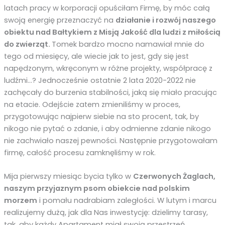
latach pracy w korporacji opuściłam Firmę, by móc całą
swoją energię przeznaczyć na
działanie i rozwój naszego
obiektu nad Bałtykiem z Misją Jakość dla ludzi z miłością
do zwierząt.
Tomek bardzo mocno namawiał mnie do
tego od miesięcy, ale wiecie jak to jest, gdy się jest
napędzonym, wkręconym w różne projekty, współpracę z
ludźmi…? Jednocześnie ostatnie 2 lata 2020-2022 nie
zachęcały do burzenia stabilności, jaką się miało pracując
na etacie. Odejście zatem zmieniliśmy w proces,
przygotowując najpierw siebie na sto procent, tak, by
nikogo nie pytać o zdanie, i aby odmienne zdanie nikogo
nie zachwiało naszej pewności. Następnie przygotowałam
firmę, całość procesu zamknęliśmy w rok.
Mija pierwszy miesiąc bycia tylko w
Czerwonych Żaglach,
naszym przyjaznym psom obiekcie nad polskim
morzem
i pomału nadrabiam zaległości. W lutym i marcu
realizujemy dużą, jak dla Nas inwestycję: dzielimy tarasy,
tak, aby każdy Apartament miał swoją przestrzeń