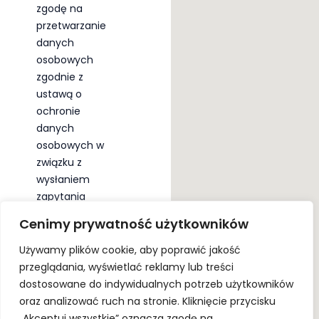
g
g
zgodę na
*
o
o
przetwarzanie
d
d
danych
a
a
n
osobowych
*
a
zgodnie z
p
ustawą o
r
ochronie
z
danych
e
t
osobowych w
w
związku z
a
wysłaniem
r
zapytania
z
przez
a
Cenimy prywatność użytkowników
n
formularz
i
kontaktowy.
Używamy plików cookie, aby poprawić jakość
e
Podanie
przeglądania, wyświetlać reklamy lub treści
d
danych jest
dostosowane do indywidualnych potrzeb użytkowników
a
dobrowolne,
oraz analizować ruch na stronie. Kliknięcie przycisku
n
y
ale niezbędne
„Akceptuj wszystkie” oznacza zgodę na