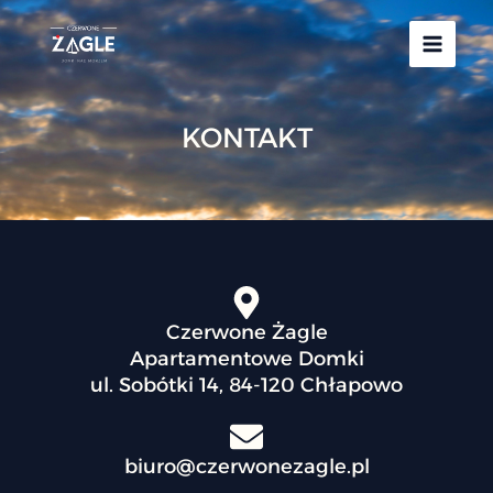
Przejdź
do
treści
KONTAKT
Czerwone Żagle
Apartamentowe Domki
ul. Sobótki 14, 84-120 Chłapowo
biuro@czerwonezagle.pl