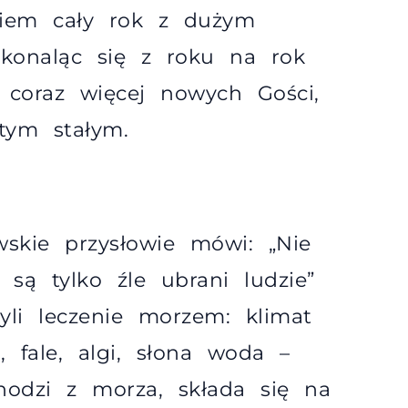
kiem cały rok z dużym
konaląc się z roku na rok
coraz więcej nowych Gości,
ym stałym.
skie przysłowie mówi: „Nie
 są tylko źle ubrani ludzie”
zyli leczenie morzem: klimat
, fale, algi, słona woda –
hodzi z morza, składa się na