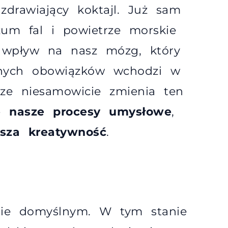
uzdrawiający koktajl. Już sam
um fal i powietrze morskie
 wpływ na nasz mózg, który
nnych obowiązków wchodzi w
orze niesamowicie zmienia ten
je nasze procesy umysłowe
,
sza kreatywność
.
ybie domyślnym. W tym stanie