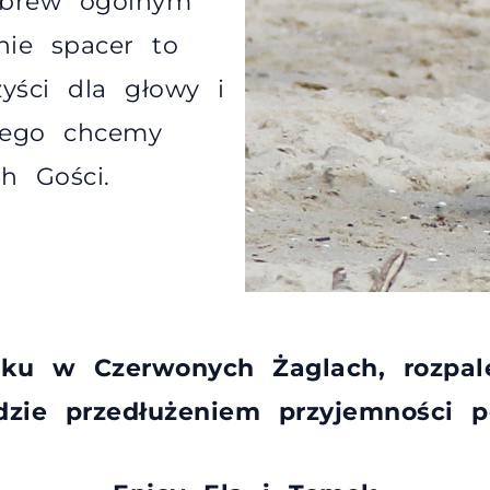
brew ogólnym
nie spacer to
yści dla głowy i
tego chcemy
h Gości.
ku w Czerwonych Żaglach, rozpale
ędzie przedłużeniem przyjemności p