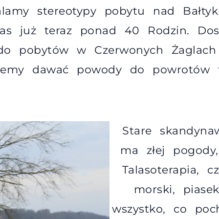
alamy stereotypy pobytu nad Bałty
s już teraz ponad 40 Rodzin. Dos
o pobytów w Czerwonych Żaglach 
hcemy dawać powody do powrotów t
Stare skandynaw
ma złej pogody,
Talasoterapia, c
morski, piasek
wszystko, co poc