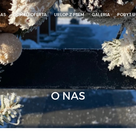
NAS
DOMKI I OFERTA
URLOP Z PSEM
GALERIA
POBYT U
O NAS