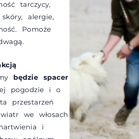
ość tarczycy,
skóry, alergie,
rność. Pomoże
dwagą.
akcją
jemy
będzie spacer
ej pogodzie i o
ta przestarzeń
 wiatr we włosach
artwienia i