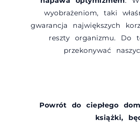
napawa optymizmem
. W
wyobrażeniom, taki właś
gwarancja największych korz
reszty organizmu. Do 
przekonywać naszyc
Powrót do ciepłego dom
książki, b