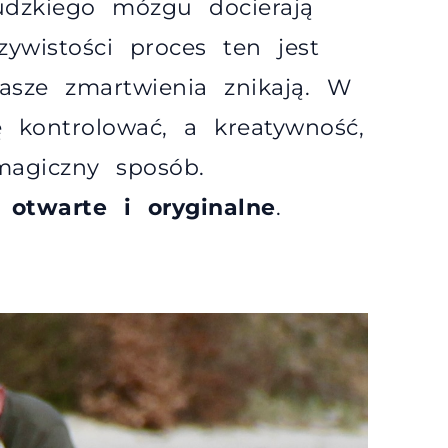
dzkiego mózgu docierają
zywistości proces ten jest
sze zmartwienia znikają. W
kontrolować, a kreatywność,
magiczny sposób.
j otwarte i oryginalne
.