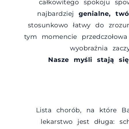
całkowitego spokoju sp
najbardziej
genialne, twó
stosunkowo łatwy do zrozu
tym momencie przedczołowa 
wyobraźnia zacz
Nasze myśli stają się
Lista chorób, na które Ba
lekarstwo jest długa: sc