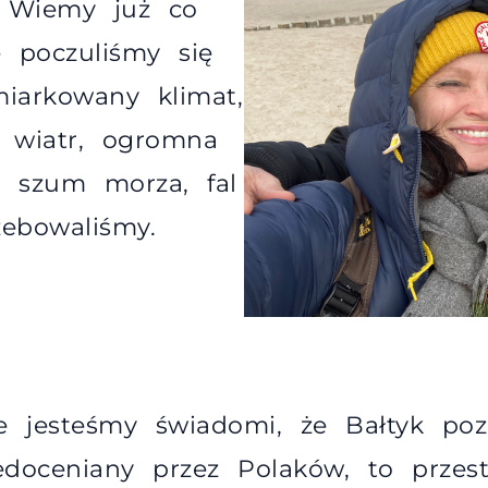
. Wiemy już co
e poczuliśmy się
arkowany klimat,
, wiatr, ogromna
ż, szum morza, fal
zebowaliśmy.
e jesteśmy świadomi, że Bałtyk po
iedoceniany przez Polaków, to przest