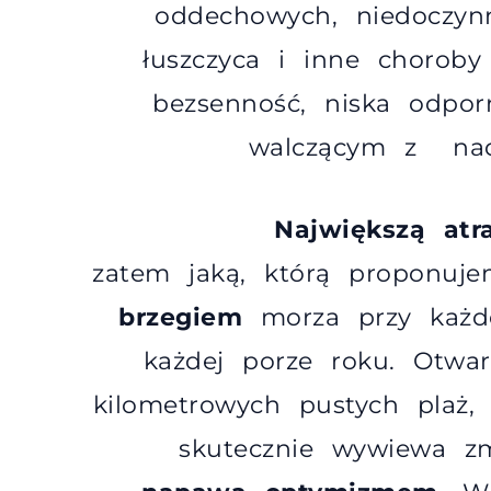
oddechowych, niedoczynn
łuszczyca i inne choroby 
bezsenność, niska odpo
walczącym z na
Największą atr
zatem jaką, którą proponu
brzegiem
morza przy każd
każdej porze roku. Otwar
kilometrowych pustych plaż,
skutecznie wywiewa zm