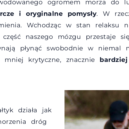
owodowanego ogromem morza do lu
rcze i oryginalne pomysły
. W rzec
mienia. Wchodząc w stan relaksu na
część naszego mózgu przestaje się 
ynają płynąć swobodnie w niemal 
mniej krytyczne, znacznie
bardzie
łtyk działa jak
horzenia dróg