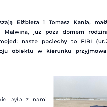
zają Elżbieta i Tomasz Kania, mał
a Malwina, już poza domem rodzin
mojed: nasze pociechy to FIBI (ur.
ju obiektu w kierunku przyjmowan
nie było z nami