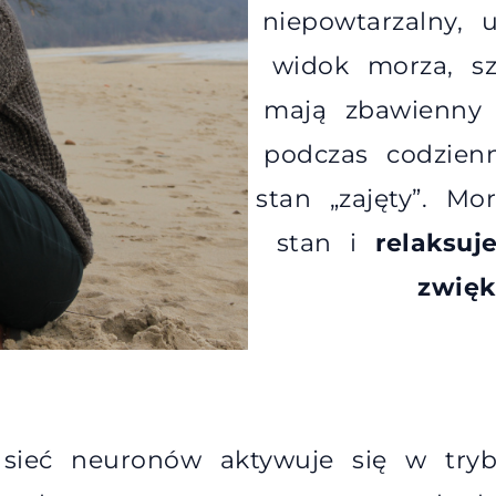
niepowtarzalny, 
widok morza, sz
mają zbawienny
podczas codzie
stan „zajęty”. M
stan i
relaksu
zwięk
, sieć neuronów aktywuje się w tr