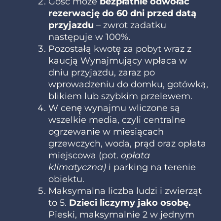
Gość może
bezpłatnie odwołać
rezerwację do 60 dni przed datą
przyjazdu
– zwrot zadatku
następuje w 100%.
Pozostałą kwotę̨ za pobyt wraz z
kaucją Wynajmujący wpłaca w
dniu przyjazdu, zaraz po
wprowadzeniu do domku, gotówką,
blikiem lub szybkim przelewem.
W cenę̨ wynajmu wliczone są
wszelkie media, czyli centralne
ogrzewanie w miesiącach
grzewczych, woda, prąd oraz opłata
miejscowa (pot.
opłata
klimatyczna)
i parking na terenie
obiektu.
Maksymalna liczba ludzi i zwierząt
to 5.
Dzieci liczymy jako osobę.
Pieski, maksymalnie 2 w jednym