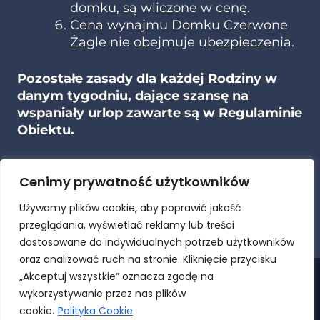
domku, są wliczone w cenę.
Cena wynajmu Domku Czerwone
Żagle nie obejmuje ubezpieczenia.
Pozostałe zasady dla każdej Rodziny w
danym tygodniu, dające szansę na
wspaniały urlop zawarte są w Regulaminie
Obiektu.
Cenimy prywatność użytkowników
Regulamin obiektu
Używamy plików cookie, aby poprawić jakość
przeglądania, wyświetlać reklamy lub treści
dostosowane do indywidualnych potrzeb użytkowników
oraz analizować ruch na stronie. Kliknięcie przycisku
„Akceptuj wszystkie” oznacza zgodę na
HOME
OFERTA
GALERIA
KONTAKT
wykorzystywanie przez nas plików
cookie.
Polityka Cookie