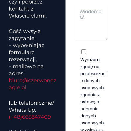
czyli poprzez
a
A
e
W
z
kontakt z
d
s
i
w
r
Właścicielami.
e
a
i
e
-
d
s
s
m
Gość wysyła
o
k
i
a
m
o
zapytanie:
e
i
o
*
-
– wypełniając
l
ś
m
*
Z
formularz
ć
a
g
rezerwacji,
Wyrażam
*
i
o
– mailowo na
zgodę na
l
d
adres:
przetwarzani
a
biuro@czerwonez
n
e danych
a
agle.pl
osobowych
p
zgodnie z
r
ustawą o
lub telefonicznie/
z
ochronie
Whats Up:
e
t
danych
(+48)665847409
w
osobowych
a
w związku z