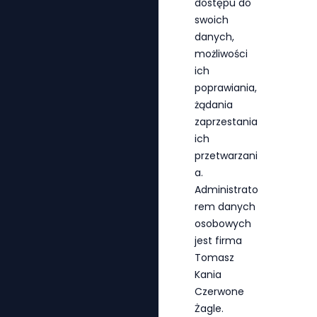
dostępu do
swoich
danych,
możliwości
ich
poprawiania,
żądania
zaprzestania
ich
przetwarzani
a.
Administrato
rem danych
osobowych
jest firma
Tomasz
Kania
Czerwone
Żagle.