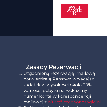
WYŚLIJ
WIADOMO
ŚĆ
Zasady Rezerwacji
Uzgodnioną rezerwację mailową
potwierdzają Państwo wpłacając
zadatek w wysokości około 30%
wartości pobytu na wskazany
numer konta w korespondencji
mailowej z
biuro@czerwonezagle.pl