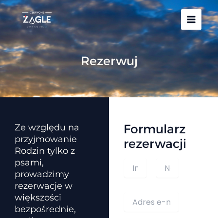
Przejdź
do
treści
Rezerwuj
Formularz
Ze względu na
przyjmowanie
rezerwacji
Rodzin tylko z
psami,
I
m
prowadzimy
i
Pierwszy
Ostatni
rezerwacje w
ę
A
większości
i
d
bezpośrednie,
n
r