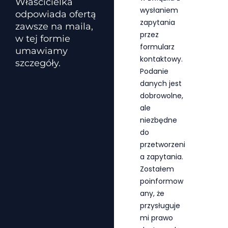
Właścicielka
r
wysłaniem
odpowiada ofertą
z
zapytania
a
zawsze na maila,
n
przez
w tej formie
i
formularz
umawiamy
e
kontaktowy.
szczegóły.
d
Podanie
a
danych jest
n
y
dobrowolne,
c
ale
h
niezbędne
*
do
przetworzeni
a zapytania.
Zostałem
poinformow
any, że
przysługuje
mi prawo