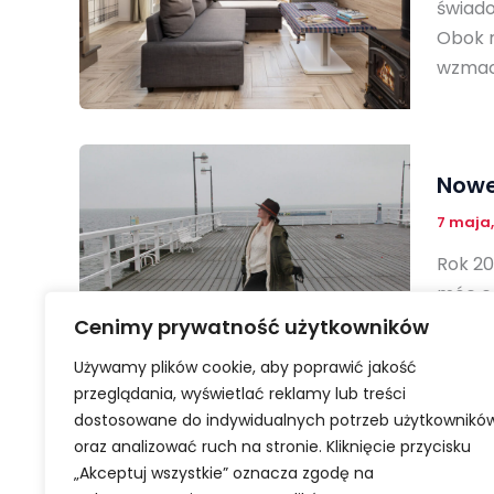
świado
Obok r
wzmac
Nowe
7 maja
Rok 20
móc ca
ludzi 
Cenimy prywatność użytkowników
gdy si
Używamy plików cookie, aby poprawić jakość
przeglądania, wyświetlać reklamy lub treści
dostosowane do indywidualnych potrzeb użytkownikó
oraz analizować ruch na stronie. Kliknięcie przycisku
„Akceptuj wszystkie” oznacza zgodę na