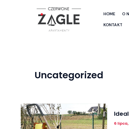
Przejdź
do
HOME
O 
treści
KONTAKT
Uncategorized
Idea
6 lipca