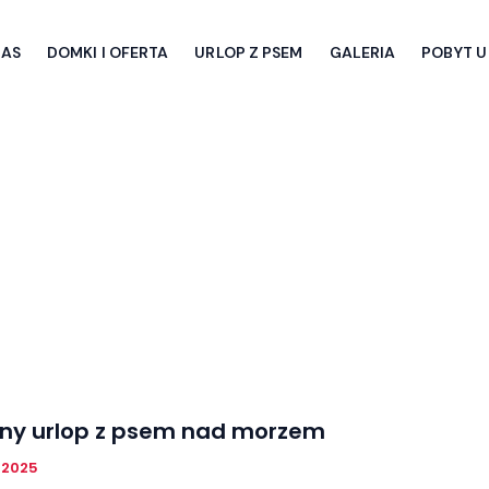
NAS
DOMKI I OFERTA
URLOP Z PSEM
GALERIA
POBYT U
lny urlop z psem nad morzem
, 2025