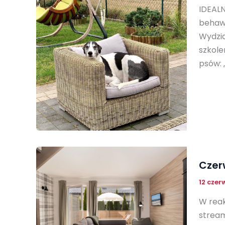
IDEALN
behawi
Wydzia
szkole
psów: 
Czer
12 czer
W reak
stream