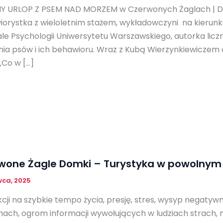
Y URLOP Z PSEM NAD MORZEM w Czerwonych Żaglach | Dom
orystka z wieloletnim stażem, wykładowczyni na kierun
le Psychologii Uniwersytetu Warszawskiego, autorka liczn
nia psów i ich behawioru. Wraz z Kubą Wierzynkiewiczem 
„Co w […]
wone Żagle Domki – Turystyka w powolnym
wca, 2025
cji na szybkie tempo życia, presję, stres, wysyp negaty
ach, ogrom informacji wywołujących w ludziach strach, 