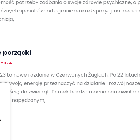
mość potrzeby zadbania o swoje zdrowie psychiczne, o po
óżnych sposobów: od ograniczenia ekspozycji na media, o
niają,
 porządki
, 2024
23 to nowe rozdanie w Czerwonych Żaglach. Po 22 latach
łą swoją energię przeznaczyć na działanie i rozwój nasze
z miłością do zwierząt. Tomek bardzo mocno namawiał mnie 
ę jest napędzonym,
w